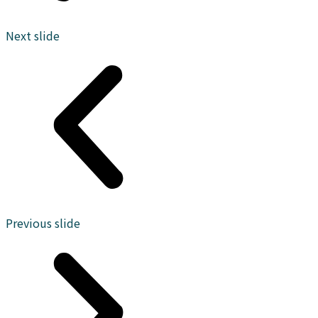
빌
빌
Next slide
▶사전관
▶방문예
심고객등
약 바로가
록 바로가
기◀
기◀
Previous slide