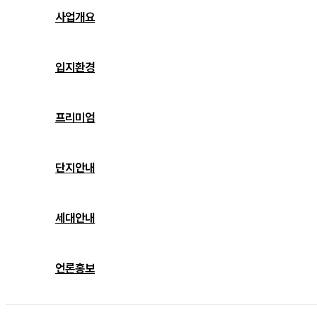
사업개요
입지환경
프리미엄
단지안내
대전 경
세대안내
대전 경
남아너스
남아너스
빌
언론홍보
빌