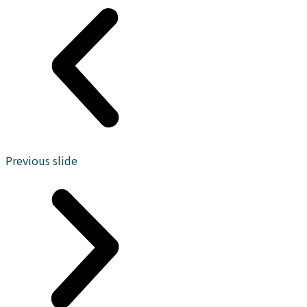
▶사전관
▶방문예
심고객등
약 바로가
록 바로가
기◀
기◀
Previous slide
대전 경
대전 경
남아너스
남아너스